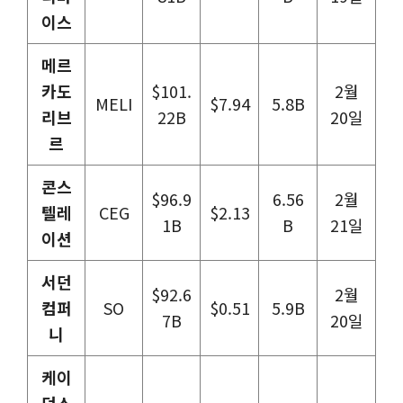
이스
메르
카도
$101.
2월
MELI
$7.94
5.8B
리브
22B
20일
르
콘스
$96.9
6.56
2월
텔레
CEG
$2.13
1B
B
21일
이션
서던
$92.6
2월
컴퍼
SO
$0.51
5.9B
7B
20일
니
케이
던스