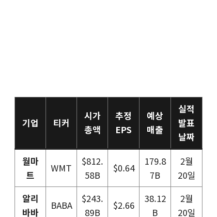
실적
시가
추정
예상
기업
티커
발표
총액
EPS
매출
날짜
월마
$812.
179.8
2월
WMT
$0.64
트
58B
7B
20일
알리
$243.
38.12
2월
BABA
$2.66
바바
89B
B
20일