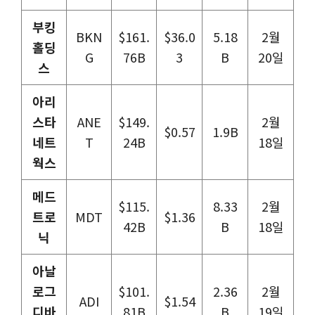
부킹
BKN
$161.
$36.0
5.18
2월
홀딩
G
76B
3
B
20일
스
아리
스타
ANE
$149.
2월
$0.57
1.9B
네트
T
24B
18일
웍스
메드
$115.
8.33
2월
트로
MDT
$1.36
42B
B
18일
닉
아날
로그
$101.
2.36
2월
ADI
$1.54
디바
81B
B
19일