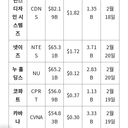
디자
CDN
$82.1
1.35
2월
$1.82
인 시
S
9B
B
18일
스템
즈
넷이
NTE
$65.3
3.71
2월
$1.72
즈
S
1B
B
20일
누 홀
$65.2
2.83
2월
NU
$0.12
딩스
1B
B
20일
코파
CPR
$56.0
1.13
2월
$0.37
트
T
9B
B
19일
카바
$54.8
3.33
2월
CVNA
$0.30
나
3B
B
19일