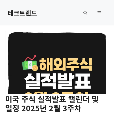
컨
텐
테크트렌드
메
츠
로
뉴
건
너
뛰
기
미국 주식 실적발표 캘린더 및
일정 2025년 2월 3주차