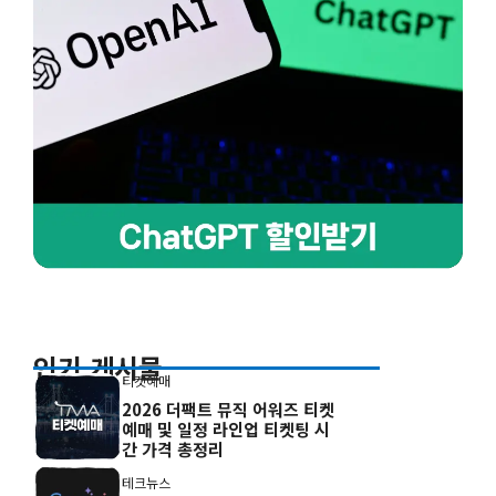
인기 게시물
티켓예매
2026 더팩트 뮤직 어워즈 티켓
예매 및 일정 라인업 티켓팅 시
간 가격 총정리
테크뉴스