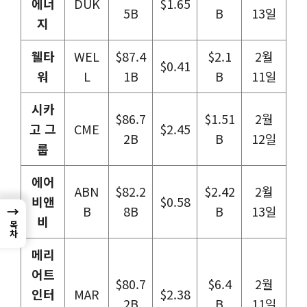
에너
DUK
$1.65
5B
B
13일
지
웰타
WEL
$87.4
$2.1
2월
$0.41
워
L
1B
B
11일
시카
$86.7
$1.51
2월
고 그
CME
$2.45
2B
B
12일
룹
에어
ABN
$82.2
$2.42
2월
비앤
$0.58
B
8B
B
13일
→
비
목차
메리
어트
$80.7
$6.4
2월
인터
MAR
$2.38
2B
B
11일