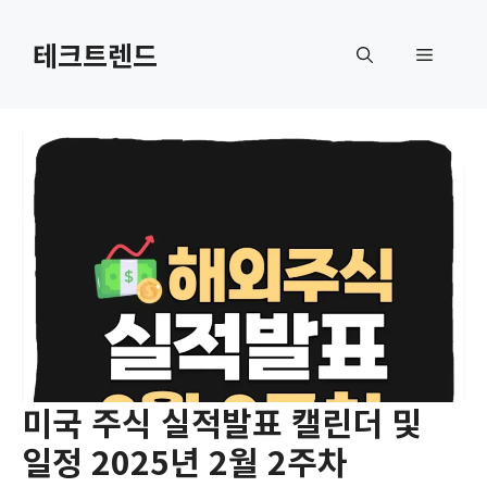
컨
텐
테크트렌드
메
츠
로
뉴
건
너
뛰
기
미국 주식 실적발표 캘린더 및
일정 2025년 2월 2주차