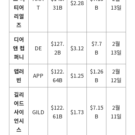
$2.28
티어
T
31B
B
13일
리얼
즈
디어
$127.
$7.7
2월
앤 컴
DE
$3.12
2B
B
13일
퍼니
앱러
$122.
$1.26
2월
APP
$1.25
빈
64B
B
12일
길리
어드
$122.
$7.15
2월
사이
GILD
$1.73
61B
B
11일
언시
스