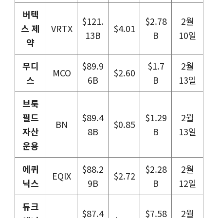
버텍
$121.
$2.78
2월
스 제
VRTX
$4.01
13B
B
10일
약
무디
$89.9
$1.7
2월
MCO
$2.60
스
6B
B
13일
브룩
필드
$89.4
$1.29
2월
BN
$0.85
자산
8B
B
13일
운용
에퀴
$88.2
$2.28
2월
EQIX
$2.72
닉스
9B
B
12일
듀크
$87.4
$7.58
2월