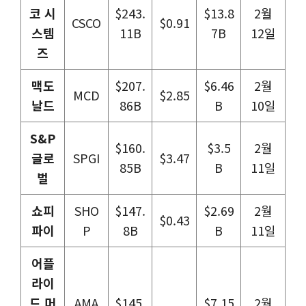
코 시
$243.
$13.8
2월
CSCO
$0.91
스템
11B
7B
12일
즈
맥도
$207.
$6.46
2월
MCD
$2.85
날드
86B
B
10일
S&P
$160.
$3.5
2월
글로
SPGI
$3.47
85B
B
11일
벌
쇼피
SHO
$147.
$2.69
2월
$0.43
파이
P
8B
B
11일
어플
라이
드 머
AMA
$145.
$7.15
2월