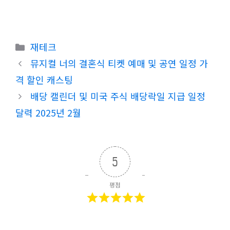
카
재테크
테
뮤지컬 너의 결혼식 티켓 예매 및 공연 일정 가
고
격 할인 캐스팅
리
배당 캘린더 및 미국 주식 배당락일 지급 일정
달력 2025년 2월
5
평점