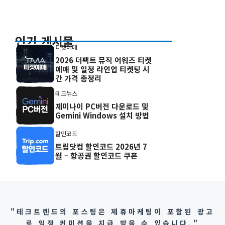
인기 게시물
티켓예매
2026 더팩트 뮤직 어워즈 티켓
예매 및 일정 라인업 티켓팅 시
간 가격 총정리
테크뉴스
제미나이 PC버전 다운로드 및
Gemini Windows 설치 방법
할인코드
트립닷컴 할인코드 2026년 7
월 – 항공권 할인코드 쿠폰
"테크트렌드의 포스팅은 제휴마케팅이 포함된 광고
로 일정 커미션을 지급 받을 수 있습니다."