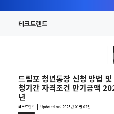
컨
텐
츠
테크트렌드
로
건
너
뛰
기
드림포 청년통장 신청 방법 및
청기간 자격조건 만기금액 20
년
테크트렌드
Updated on:
2025년 01월 02일