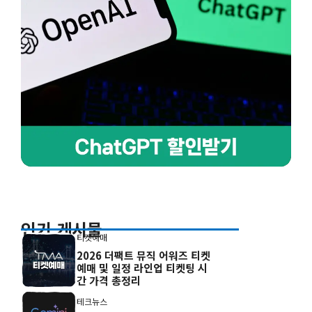
인기 게시물
티켓예매
2026 더팩트 뮤직 어워즈 티켓
예매 및 일정 라인업 티켓팅 시
간 가격 총정리
테크뉴스