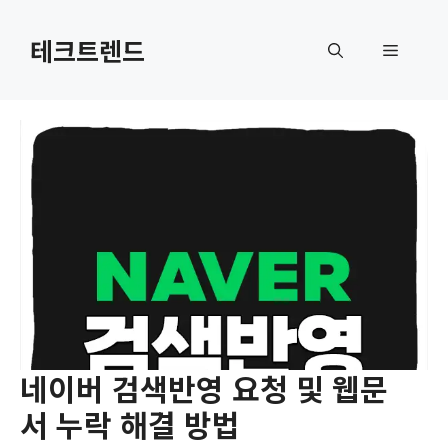
컨
텐
테크트렌드
메
츠
로
뉴
건
너
뛰
기
네이버 검색반영 요청 및 웹문
서 누락 해결 방법