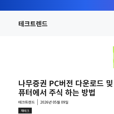
컨
텐
츠
테크트렌드
로
건
너
뛰
기
나무증권 PC버전 다운로드 및
퓨터에서 주식 하는 방법
테크트렌드
2026년 05월 09일
재테크